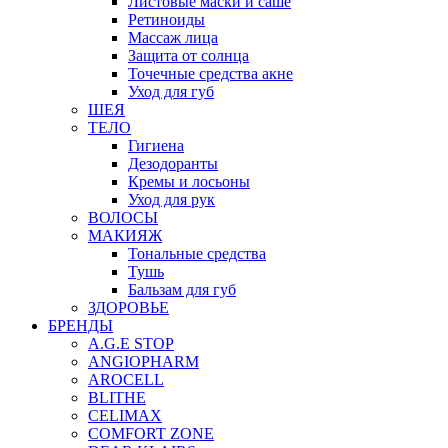
Листовые маски и саше
Ретиноиды
Массаж лица
Защита от солнца
Точечные средства акне
Уход для губ
ШЕЯ
ТЕЛО
Гигиена
Дезодоранты
Кремы и лосьоны
Уход для рук
ВОЛОСЫ
МАКИЯЖ
Тональные средства
Тушь
Бальзам для губ
ЗДОРОВЬЕ
БРЕНДЫ
A.G.E STOP
ANGIOPHARM
AROCELL
BLITHE
CELIMAX
COMFORT ZONE