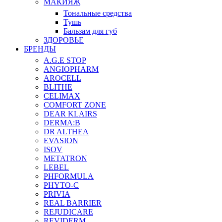
МАКИЯЖ
Тональные средства
Тушь
Бальзам для губ
ЗДОРОВЬЕ
БРЕНДЫ
A.G.E STOP
ANGIOPHARM
AROCELL
BLITHE
CELIMAX
COMFORT ZONE
DEAR KLAIRS
DERMA:B
DR ALTHEA
EVASION
ISOV
METATRON
LEBEL
PHFORMULA
PHYTO-C
PRIVIA
REAL BARRIER
REJUDICARE
REVIDERM