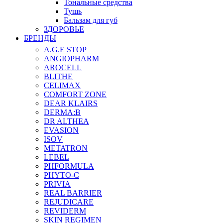
Тональные средства
Тушь
Бальзам для губ
ЗДОРОВЬЕ
БРЕНДЫ
A.G.E STOP
ANGIOPHARM
AROCELL
BLITHE
CELIMAX
COMFORT ZONE
DEAR KLAIRS
DERMA:B
DR ALTHEA
EVASION
ISOV
METATRON
LEBEL
PHFORMULA
PHYTO-C
PRIVIA
REAL BARRIER
REJUDICARE
REVIDERM
SKIN REGIMEN