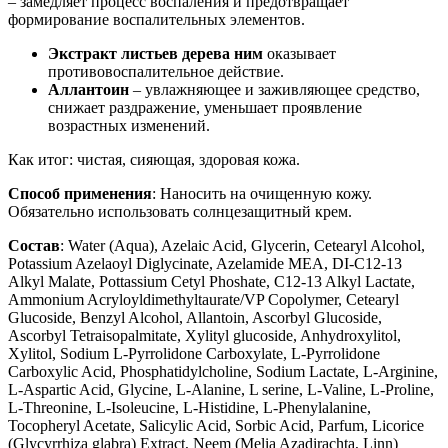
– замедляет процесс воспаления и предотвращает
формирование воспалительных элементов.
Экстракт листьев дерева ним
оказывает
противовоспалительное действие.
Аллантоин
– увлажняющее и заживляющее средство,
снижает раздражение, уменьшает проявление
возрастных изменений.
Как итог: чистая, сияющая, здоровая кожа.
Способ применения
: Наносить на очищенную кожу.
Обязательно использовать солнцезащитный крем.
Состав
: Water (Aqua), Azelaic Acid, Glycerin, Cetearyl Alcohol,
Potassium Azelaoyl Diglycinate, Azelamide MEA, DI-C12-13
Alkyl Malate, Pottassium Cetyl Phoshate, C12-13 Alkyl Lactate,
Ammonium Acryloyldimethyltaurate/VP Copolymer, Cetearyl
Glucoside, Benzyl Alcohol, Allantoin, Ascorbyl Glucoside,
Ascorbyl Tetraisopalmitate, Xylityl glucoside, Anhydroxylitol,
Xylitol, Sodium L-Pyrrolidone Carboxylate, L-Pyrrolidone
Carboxylic Acid, Phosphatidylcholine, Sodium Lactate, L-Arginine,
L-Aspartic Acid, Glycine, L-Alanine, L serine, L-Valine, L-Proline,
L-Threonine, L-Isoleucine, L-Histidine, L-Phenylalanine,
Tocopheryl Acetate, Salicylic Acid, Sorbic Acid, Parfum, Licorice
(Glycyrrhiza glabra) Extract, Neem (Melia Azadirachta, Linn)