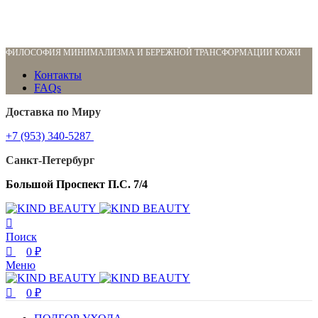
0
0
0
ФИЛОСОФИЯ МИНИМАЛИЗМА И БЕРЕЖНОЙ ТРАНСФОРМАЦИИ КОЖИ
Контакты
FAQs
Доставка по Миру
+7 (953) 340-5287
Санкт-Петербург
Большой Проспект П.С. 7/4
Поиск
0
₽
Меню
0
₽