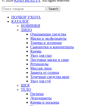
© 2026
KIND BEAUTY
. All rights reserved
Search
ПОДБОР УХОДА
КАТАЛОГ
НОВИНКИ
ЛИЦО
Очищающие средства
Маски и эксфолианты
Тонеры и эссенции
Сыворотки и концентраты
Кремы
Уход для глаз
Листовые маски и саше
Ретиноиды
Массаж лица
Защита от солнца
Точечные средства акне
Уход для губ
ШЕЯ
ТЕЛО
Гигиена
Дезодоранты
Кремы и лосьоны