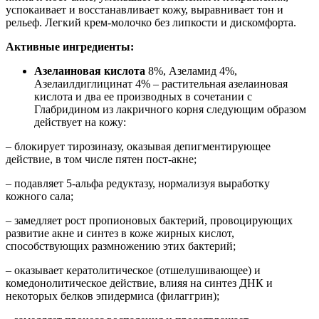
успокаивает и восстанавливает кожу, выравнивает тон и
рельеф. Легкий крем-молочко без липкости и дискомфорта.
Активные ингредиенты:
Азелаиновая кислота
8%, Азеламид 4%,
Азелаилдиглицинат 4% – растительная азелаиновая
кислота и два ее производных в сочетании с
Глабридином из лакричного корня следующим образом
действует на кожу:
– блокирует тирозиназу, оказывая депигментирующее
действие, в том числе пятен пост-акне;
– подавляет 5-альфа редуктазу, нормализуя выработку
кожного сала;
– замедляет рост пропионовых бактерий, провоцирующих
развитие акне и синтез в коже жирных кислот,
способствующих размножению этих бактерий;
– оказывает кератолитическое (отшелушивающее) и
комедонолитическое действие, влияя на синтез ДНК и
некоторых белков эпидермиса (филаггрин);