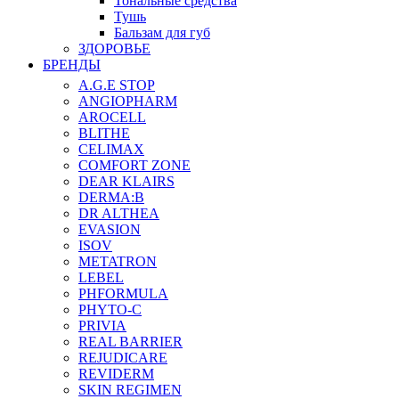
Тональные средства
Тушь
Бальзам для губ
ЗДОРОВЬЕ
БРЕНДЫ
A.G.E STOP
ANGIOPHARM
AROCELL
BLITHE
CELIMAX
COMFORT ZONE
DEAR KLAIRS
DERMA:B
DR ALTHEA
EVASION
ISOV
METATRON
LEBEL
PHFORMULA
PHYTO-C
PRIVIA
REAL BARRIER
REJUDICARE
REVIDERM
SKIN REGIMEN