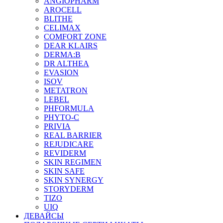
ANGIOPHARM
AROCELL
BLITHE
CELIMAX
COMFORT ZONE
DEAR KLAIRS
DERMA:B
DR ALTHEA
EVASION
ISOV
METATRON
LEBEL
PHFORMULA
PHYTO-C
PRIVIA
REAL BARRIER
REJUDICARE
REVIDERM
SKIN REGIMEN
SKIN SAFE
SKIN SYNERGY
STORYDERM
TIZO
UIQ
ДЕВАЙСЫ