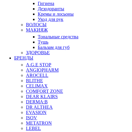
Гигиена
Дезодоранты
Кремы и лосьоны
Уход для рук
ВОЛОСЫ
МАКИЯЖ
Тональные средства
Тушь
Бальзам для губ
ЗДОРОВЬЕ
БРЕНДЫ
A.G.E STOP
ANGIOPHARM
AROCELL
BLITHE
CELIMAX
COMFORT ZONE
DEAR KLAIRS
DERMA:B
DR ALTHEA
EVASION
ISOV
METATRON
LEBEL