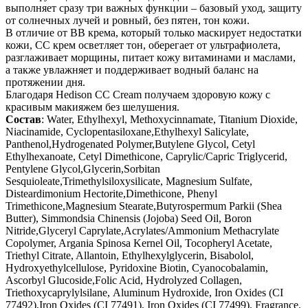
выполняет сразу три важных функции – базовый уход, защиту
от солнечных лучей и ровный, без пятен, тон кожи.
В отличие от BB крема, который только маскирует недостатки
кожи, СС крем осветляет тон, оберегает от ультрафиолета,
разглаживает морщины, питает кожу витаминами и маслами,
а также увлажняет и поддерживает водный баланс на
протяжении дня.
Благодаря Hedison CC Cream получаем здоровую кожу с
красивым макияжем без шелушения.
Состав
: Water, Ethylhexyl, Methoxycinnamate, Titanium Dioxide,
Niacinamide, Cyclopentasiloxane,Ethylhexyl Salicylate,
Panthenol,Hydrogenated Polymer,Butylene Glycol, Cetyl
Ethylhexanoate, Cetyl Dimethicone, Caprylic/Capric Triglycerid,
Pentylene Glycol,Glycerin,Sorbitan
Sesquioleate,Trimethylsiloxysilicate, Magnesium Sulfate,
Disteardimonium Hectorite,Dimethicone, Phenyl
Trimethicone,Magnesium Stearate,Butyrospermum Parkii (Shea
Butter), Simmondsia Chinensis (Jojoba) Seed Oil, Boron
Nitride,Glyceryl Caprylate,Acrylates/Ammonium Methacrylate
Copolymer, Argania Spinosa Kernel Oil, Tocopheryl Acetate,
Triethyl Citrate, Allantoin, Ethylhexylglycerin, Bisabolol,
Hydroxyethylcellulose, Pyridoxine Biotin, Cyanocobalamin,
Ascorbyl Glucoside,Folic Acid, Hydrolyzed Collagen,
Triethoxycaprylylsilane, Аluminum Hydroxide, Iron Oxides (CI
77492),Iron Oxides (CI 77491), Iron Oxides (CI 77499), Fragrance.