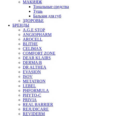
МАКИЯЖ
Тональные средства
Тушь
Бальзам для губ
ЗДОРОВЬЕ
БРЕНДЫ
A.G.E STOP
ANGIOPHARM
AROCELL
BLITHE
CELIMAX
COMFORT ZONE
DEAR KLAIRS
DERMA:B
DR ALTHEA
EVASION
ISOV
METATRON
LEBEL
PHFORMULA
PHYTO-C
PRIVIA
REAL BARRIER
REJUDICARE
REVIDERM