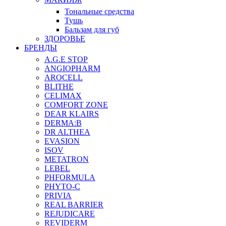
Тональные средства
Тушь
Бальзам для губ
ЗДОРОВЬЕ
БРЕНДЫ
A.G.E STOP
ANGIOPHARM
AROCELL
BLITHE
CELIMAX
COMFORT ZONE
DEAR KLAIRS
DERMA:B
DR ALTHEA
EVASION
ISOV
METATRON
LEBEL
PHFORMULA
PHYTO-C
PRIVIA
REAL BARRIER
REJUDICARE
REVIDERM