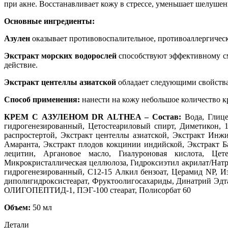
при акне. Восстанавливает кожу в стрессе, уменьшает шелуше
Основные ингредиенты:
Азулен
оказывает противовоспалительное, противоаллергическ
Экстракт морских водорослей
способствуют эффективному см
действие.
Экстракт центеллы азиатской
обладает следующими свойства
Способ применения:
нанести на кожу небольшое количество кр
КРЕМ С АЗУЛЕНОМ DR ALTHEA – Состав:
Вода, Глице
гидрогенезированный, Цетостеариловый спирт, Диметикон, 1,
распростертой, Экстракт центеллы азиатской, Экстракт Инжи
Амаранта, Экстракт плодов кокцинии индийской, Экстракт Ба
лецитин, Аргановое масло, Гиалуроновая кислота, Цет
Микрокристаллическая целлюлоза, Гидроксиэтил акрилат/Натр
гидрогенезированный, С12-15 Алкил бензоат, Церамид NP, И
диполигидроксистеарат, Фруктоолигосахариды, Динатрий Эдта,
ОЛИГОПЕПТИД-1, ПЭГ-100 стеарат, Полисорбат 60
Объем:
50 мл
Детали