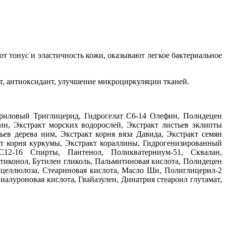
 тонус и эластичность кожи, оказывают легкое бактериальное
т, антиоксидант, улучшение микроциркуляции тканей.
риловый Триглицерид, Гидрогелат С6-14 Олефин, Полидецен
аин, Экстракт морских водорослей, Экстракт листьев эклипты
ьев дерева ним, Экстракт корня вяза Давида, Экстракт семян
акт корня куркумы, Экстракт кораллины, Гидрогенизированный
С12-16 Спирты, Пантенол, Поликватерниум-51, Сквалан,
тиконол, Бутилен гликоль, Пальмитиновая кислота, Полидецен
лцеллюлоза, Стеариновая кислота, Масло Ши, Полиглицерил-2
алуроновая кислота, Гвайазулен, Динатрия стеароил глутамат,