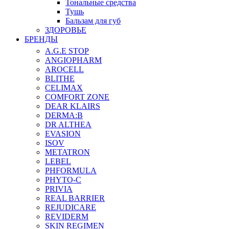
Тональные средства
Тушь
Бальзам для губ
ЗДОРОВЬЕ
БРЕНДЫ
A.G.E STOP
ANGIOPHARM
AROCELL
BLITHE
CELIMAX
COMFORT ZONE
DEAR KLAIRS
DERMA:B
DR ALTHEA
EVASION
ISOV
METATRON
LEBEL
PHFORMULA
PHYTO-C
PRIVIA
REAL BARRIER
REJUDICARE
REVIDERM
SKIN REGIMEN