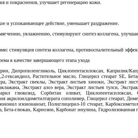
ния и покраснения, улучшает регенерацию кожи.
ое и успокаивающее действие, уменьшает раздражение.
ягчению, увлажнению, стимулируют синтез коллагена, улучшают
ми: стимуляция синтеза коллагена, противоспалительный эффек
ема в качестве завершающего этапа ухода
рин, Дипропиленгликоль, Циклопентасилоксан, Каприлик/Кап
2-гександиол, Растительное масло, Глицерил стеарат SE, Бет
ра, Экстракт свеклы, Экстракт листьев хиноки, Экстракт лист
клажана, Экстракт алоэ вера, Экстракт листьев тулси, Экстр
еарил глюкозид, Сорбитан оливат, Циклопентасилоксан, 
ия акрилоилдиметилтаурата сополимер, Глицерил стеарат, Диме
зононил изононаноат, Полиглицерил-10 стеарат, Карбоксимети
 Бета-глюкан, Карнозин, Карбонат инулина, Гидролизованная ги