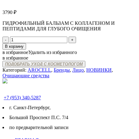
3790
₽
ГИДРОФИЛЬНЫЙ БАЛЬЗАМ С КОЛЛАГЕНОМ И
ПЕПТИДАМИ ДЛЯ ГЛУБОГО ОЧИЩЕНИЯ
Количество
товара
В корзину
AROCELL
в избранное
Удалить из избранного
SUPER
в избранное
COLLAGEN
ПОДОБРАТЬ УХОД С КОСМЕТОЛОГОМ
MELTING
Категорий:
AROCELL
,
Бренды
,
Лицо
,
НОВИНКИ
,
CLEANSING
Очищающие средства
BALM
+7 (953) 340-5287
г. Cанкт-Петербург,
Большой Проспект П.С. 7/4
по предварительной записи