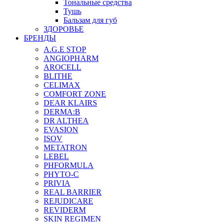
Тональные средства
Тушь
Бальзам для губ
ЗДОРОВЬЕ
БРЕНДЫ
A.G.E STOP
ANGIOPHARM
AROCELL
BLITHE
CELIMAX
COMFORT ZONE
DEAR KLAIRS
DERMA:B
DR ALTHEA
EVASION
ISOV
METATRON
LEBEL
PHFORMULA
PHYTO-C
PRIVIA
REAL BARRIER
REJUDICARE
REVIDERM
SKIN REGIMEN