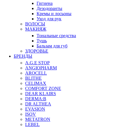
Гигиена
Дезодоранты
Кремы и лосьоны
Уход для рук
ВОЛОСЫ
МАКИЯЖ
Тональные средства
Тушь
Бальзам для губ
ЗДОРОВЬЕ
БРЕНДЫ
A.G.E STOP
ANGIOPHARM
AROCELL
BLITHE
CELIMAX
COMFORT ZONE
DEAR KLAIRS
DERMA:B
DR ALTHEA
EVASION
ISOV
METATRON
LEBEL