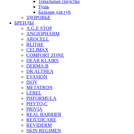
Тональные средства
Тушь
Бальзам для губ
ЗДОРОВЬЕ
БРЕНДЫ
A.G.E STOP
ANGIOPHARM
AROCELL
BLITHE
CELIMAX
COMFORT ZONE
DEAR KLAIRS
DERMA:B
DR ALTHEA
EVASION
ISOV
METATRON
LEBEL
PHFORMULA
PHYTO-C
PRIVIA
REAL BARRIER
REJUDICARE
REVIDERM
SKIN REGIMEN