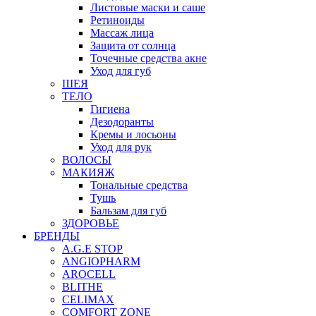
Листовые маски и саше
Ретиноиды
Массаж лица
Защита от солнца
Точечные средства акне
Уход для губ
ШЕЯ
ТЕЛО
Гигиена
Дезодоранты
Кремы и лосьоны
Уход для рук
ВОЛОСЫ
МАКИЯЖ
Тональные средства
Тушь
Бальзам для губ
ЗДОРОВЬЕ
БРЕНДЫ
A.G.E STOP
ANGIOPHARM
AROCELL
BLITHE
CELIMAX
COMFORT ZONE