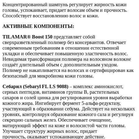
Концентрированный шампунь регулирует жирность кожи
головы, успокаивает, придает волосам объем и прочность.
Способствует восстановлению волос и кожи.
АКТИВНЫЕ КОМПОНЕНТЫ:
TILAMAR® Boost 150
представляет собой
сверхразветвленный полимер без консервантов. Отвечает
современным требованиям в отношении естественной
укладки и обеспечивает повышенную эластичность волос.
Невидимая трансформация полимера на волосяном волокне
создаёт длительный объем с дополнительным уходом.
Полимер не накапливается на волосах и сертифицирован как
безопасный для микробиома кожи головы.
Себарил (Sebaryl FL LS 9088)
– комплекс аминокислот,
серных пептидов, витаминов группы B, растительных
сахаров и солей цинка для регулирования уровня выработки
кожного жира. Ингибирует фермент 5-альфа-редуктазу,
участвующий в образовании себума. Действует на нескольких
уровнях, контролируя образование кожного сала и регулируя
секрецию сальных желез. Обеспечивает очищение,
матирующий эффект на коже и волосистой части головы.
Улучшает структуру жирных волос, придает
прочность, оказывает успокаивающее действие.