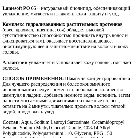
Lamesoft PO 65
– натуральный биолипид, обеспечивающий
увлажнение, мягкость и гладкость кожи, защиту и уход.
Комплекс гидролизованных растительных протеино
в
(овес, крахмал, пшеница, соя) обладает высокой
субстативностью (способностью проникать внутрь волос и
фиксироваться там), оказывает восстанавливающее,
биостимулирующее и защитное действие на волосы и кожу
головы.
Аллантоин
увлажняет и успокаивает кожу головы, смягчает
волосы.
СПОСОБ ПРИМЕНЕНИЯ:
Шампунь концентрированный.
Для лучшего распределения и более экономичного
использования следует поместить небольшое количество
шампуня в ладони, добавить немного воды, вспенить, затем
нанести массажными движениями на влажные волосы,
оставить на 2 минуты, тщательно промыть волосы тёплой
водой, продолжить уход.
Состав
: Aqua, Sodium Lauroyl Sarcosinate, Cocamidopropyl
Betaine, Sodium Methyl Cocoyl Taurate, C08-14 Alkyl
Polyglucoside, Polyquaternium-110, Glycerin, PEG-150