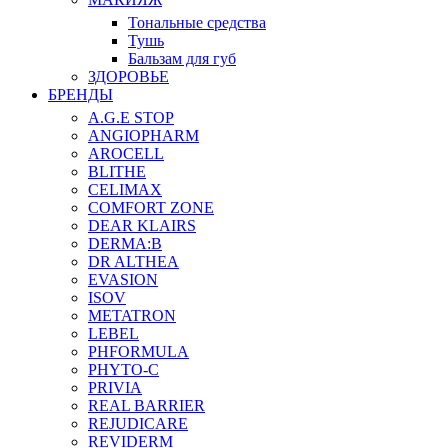
Тональные средства
Тушь
Бальзам для губ
ЗДОРОВЬЕ
БРЕНДЫ
A.G.E STOP
ANGIOPHARM
AROCELL
BLITHE
CELIMAX
COMFORT ZONE
DEAR KLAIRS
DERMA:B
DR ALTHEA
EVASION
ISOV
METATRON
LEBEL
PHFORMULA
PHYTO-C
PRIVIA
REAL BARRIER
REJUDICARE
REVIDERM