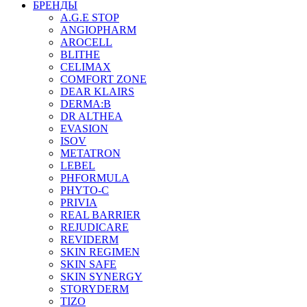
БРЕНДЫ
A.G.E STOP
ANGIOPHARM
AROCELL
BLITHE
CELIMAX
COMFORT ZONE
DEAR KLAIRS
DERMA:B
DR ALTHEA
EVASION
ISOV
METATRON
LEBEL
PHFORMULA
PHYTO-C
PRIVIA
REAL BARRIER
REJUDICARE
REVIDERM
SKIN REGIMEN
SKIN SAFE
SKIN SYNERGY
STORYDERM
TIZO