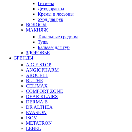
Гигиена
Дезодоранты
Кремы и лосьоны
Уход для рук
ВОЛОСЫ
МАКИЯЖ
Тональные средства
Тушь
Бальзам для губ
ЗДОРОВЬЕ
БРЕНДЫ
A.G.E STOP
ANGIOPHARM
AROCELL
BLITHE
CELIMAX
COMFORT ZONE
DEAR KLAIRS
DERMA:B
DR ALTHEA
EVASION
ISOV
METATRON
LEBEL