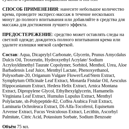
СПОСОБ ПРИМЕНЕНИЯ
: нанесите небольшое количество
крема, проведите экспресс-массаж в течение нескольких
минут до полного впитывания или добавляйте в средства для
массажа для достижения лучшего эффекта.
ПРЕДОСТЕРЕЖЕНИЕ
: средство может оставлять следы на
светлой одежде; дождитесь полного впитывания крема или
удалите излишки мягкой салфеткой.
Состав
: Aqua, Dicaprylyl Carbonate, Glycerin, Prunus Amycdalus
Dulcis Oil, Troxerutin, Hydroxyethyl Acrylate/ Sodium
Acryloyldimethyl Taurate Copolymer, Sorbitol, Menthol, Urea, Aloe
Barbadensis Leaf Juice, Menthyl Lactate, Phenoxyethanol,
Polysorbatе-20, Origanum Vulgare Flower/Leaf/Stem Extract,
Symphytum Officinale Leaf Extract, Monarda Fistular Oil, Aesculus
Hippocastanum Extract, Hedera Helix Extract, Arnica Montana
Extract, Dipropylene Glycol, Ethylhexylglycerin, Hamamelis
Virginiana Leaf Extract, Humulus Lupulus Extract, Menthyl
Polylactate, sh-Polypeptide-82, Coffea Arabica Fruit Extract,
Laminaria Ochroleuca Extract, Dl-Alfa-Tocoferol, Equisetum
Arvense Extract, Fucus Vesiculosus Extract, Lecithin, Ascorbyl
Palmitate, Citric Acid, Potassium Sorbate, Sodium Benzoate
Объём
75 мл.