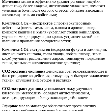
Мочевина
мягко и эффективно удаляет роговые чешуйки,
делает кожу более гладкой, интенсивно увлажняет, помогает
уменьшить боль после острого стресса, обладает высокими
антиоксидантными свойствами;
Комплекс СО2 – экстрактов
с противокуперозным
действием (цветы гамамелиса, плюща и арники, плоды
конского каштана и хмеля) укрепляет стенки капилляров,
улучшает микроциркуляцию крови, устраняет застойные
явления и проявления сосудистой сетки;
Комплекс СО2-экстрактов
(водоросли фукуса и ламинарии,
лист конского каштана, трава хвоща, побеги плюща, зерна
кофе) улучшает расщепление жиров, тонизирует подкожные
ткани, оказывает антицеллюлитное действие;
СО2-экстракт окопника
демонстрирует ранозаживляющее и
бактерицидное воздействия, стимулирует быстрое заживление
тканей, улучшает вид рубцов и растяжек;
CO2-экстракт душицы
успокаивает кожу, улучшает
клеточный метаболизм, обладает антисептическим,
дезинфицирующим и болеутоляющим действиями;
Эфирное масло монарды
обеспечивает профилактику
сухости и грибковых поражений кожи и ногтей.