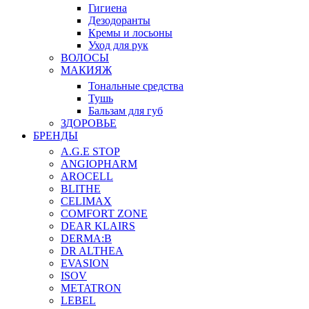
Гигиена
Дезодоранты
Кремы и лосьоны
Уход для рук
ВОЛОСЫ
МАКИЯЖ
Тональные средства
Тушь
Бальзам для губ
ЗДОРОВЬЕ
БРЕНДЫ
A.G.E STOP
ANGIOPHARM
AROCELL
BLITHE
CELIMAX
COMFORT ZONE
DEAR KLAIRS
DERMA:B
DR ALTHEA
EVASION
ISOV
METATRON
LEBEL