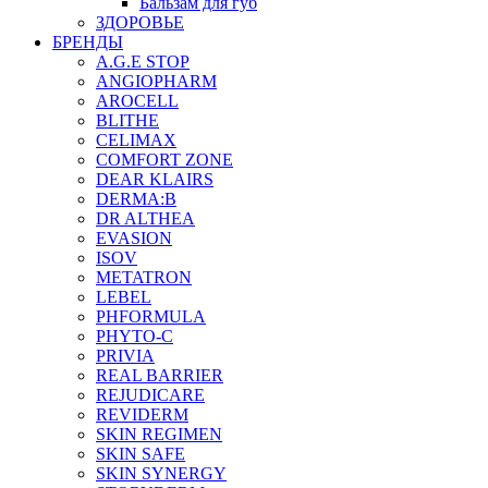
Бальзам для губ
ЗДОРОВЬЕ
БРЕНДЫ
A.G.E STOP
ANGIOPHARM
AROCELL
BLITHE
CELIMAX
COMFORT ZONE
DEAR KLAIRS
DERMA:B
DR ALTHEA
EVASION
ISOV
METATRON
LEBEL
PHFORMULA
PHYTO-C
PRIVIA
REAL BARRIER
REJUDICARE
REVIDERM
SKIN REGIMEN
SKIN SAFE
SKIN SYNERGY