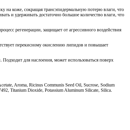
у на коже, сокращая трансэпидермальную потерю влаги, что
вать и удерживать достаточно большое количество влаги, что
процесс регенерации, защищает от агрессивного воздействия
ятствует перекисному окислению липидов и повышает
и. Подходит для наслоения, может использоваться поверх
ryl Acetate, Aroma, Ricinus Communis Seed Oil, Sucrose, Sodium
492, Titanium Dioxide, Potassium Aluminum Silicate, Silica.