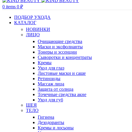
0
items
0
₽
ПОДБОР УХОДА
КАТАЛОГ
НОВИНКИ
ЛИЦО
Очищающие средства
Маски и эксфолианты
Тонеры и эссенции
Сыворотки и концентраты
Кремы
Уход для глаз
Листовые маски и саше
Ретиноиды
Массаж лица
Защита от солнца
Точечные средства акне
Уход для губ
ШЕЯ
ТЕЛО
Гигиена
Дезодоранты
Кремы и лосьоны