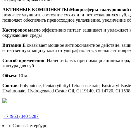
АКТИВНЫЕ КОМПОНЕНТЫ:
Микросферы гиалуроновой 
помогает улучшить состояние сухих или потрескавшихся губ, с
позволяет обеспечить превосходное увлажнение, увеличение об
Касторовое масло
эффективно питает, защищает и увлажняет к
окружающей среды
Витамин Е
оказывает мощное антиоксидантное действие, защ
естественную защиту кожи от ультрафиолета, уменьшает повр
Способ применения
: Нанести блеск при помощи аппликатора, 
контура для губ.
Объем
: 10 мл.
Состав
: Polybutene, Pentaerythrityl Tetraisostearate, Isostearyl I
Hyaluronate, Hydrogenated Castor Oil, Ci 19140, Ci 14720, Ci 15985
+7 (953) 340-5287
г. Cанкт-Петербург,