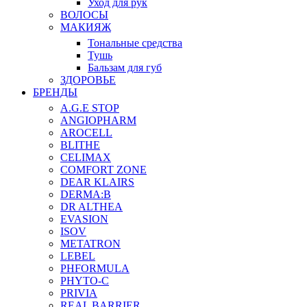
Уход для рук
ВОЛОСЫ
МАКИЯЖ
Тональные средства
Тушь
Бальзам для губ
ЗДОРОВЬЕ
БРЕНДЫ
A.G.E STOP
ANGIOPHARM
AROCELL
BLITHE
CELIMAX
COMFORT ZONE
DEAR KLAIRS
DERMA:B
DR ALTHEA
EVASION
ISOV
METATRON
LEBEL
PHFORMULA
PHYTO-C
PRIVIA
REAL BARRIER