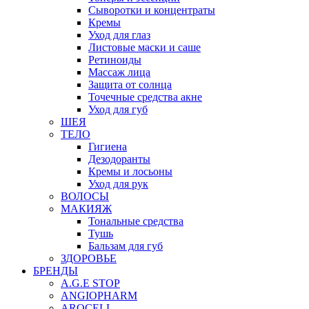
Сыворотки и концентраты
Кремы
Уход для глаз
Листовые маски и саше
Ретиноиды
Массаж лица
Защита от солнца
Точечные средства акне
Уход для губ
ШЕЯ
ТЕЛО
Гигиена
Дезодоранты
Кремы и лосьоны
Уход для рук
ВОЛОСЫ
МАКИЯЖ
Тональные средства
Тушь
Бальзам для губ
ЗДОРОВЬЕ
БРЕНДЫ
A.G.E STOP
ANGIOPHARM
AROCELL