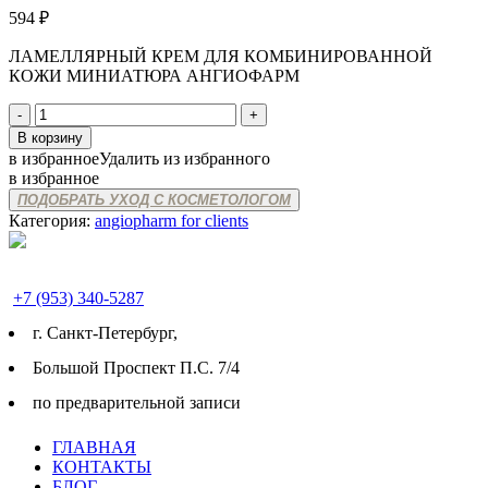
594
₽
ЛАМЕЛЛЯРНЫЙ КРЕМ ДЛЯ КОМБИНИРОВАННОЙ
КОЖИ МИНИАТЮРА АНГИОФАРМ
Количество
товара
В корзину
ANGIOPHARM
в избранное
Удалить из избранного
LAMELLAR
в избранное
CREAM
ПОДОБРАТЬ УХОД С КОСМЕТОЛОГОМ
FOR
Категория:
angiopharm for clients
COMBINATION
SKIN
MINI
+7 (953) 340-5287
г. Cанкт-Петербург,
Большой Проспект П.С. 7/4
по предварительной записи
ГЛАВНАЯ
КОНТАКТЫ
БЛОГ