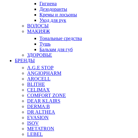
Гигиена
Дезодоранты
Кремы и лосьоны
Уход для рук
ВОЛОСЫ
МАКИЯЖ
Тональные средства
Тушь
Бальзам для губ
ЗДОРОВЬЕ
БРЕНДЫ
A.G.E STOP
ANGIOPHARM
AROCELL
BLITHE
CELIMAX
COMFORT ZONE
DEAR KLAIRS
DERMA:B
DR ALTHEA
EVASION
ISOV
METATRON
LEBEL