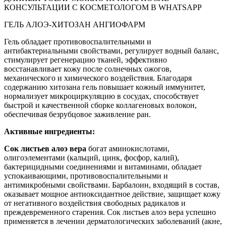
КОНСУЛЬТАЦИИ С КОСМЕТОЛОГОМ В WHATSAPP
ГЕЛЬ АЛОЭ-ХИТОЗАН АНГИОФАРМ
Гель обладает противовоспалительными и
антибактериальными свойствами, регулирует водный баланс,
стимулирует регенерацию тканей, эффективно
восстанавливает кожу после солнечных ожогов,
механического и химического воздействия. Благодаря
содержанию хитозана гель повышает кожный иммунитет,
нормализует микроциркуляцию в сосудах, способствует
быстрой и качественной сборке коллагеновых волокон,
обеспечивая безрубцовое заживление ран.
Активные ингредиенты:
Сок листьев алоэ вера
богат аминокислотами,
олигоэлементами (кальций, цинк, фосфор, калий),
бактерицидными соединениями и витаминами, обладает
успокаивающими, противовоспалительными и
антимикробными свойствами. Барбалоин, входящий в состав,
оказывает мощное антиоксидантное действие, защищает кожу
от негативного воздействия свободных радикалов и
преждевременного старения. Сок листьев алоэ вера успешно
применяется в лечении дерматологических заболеваний (акне,