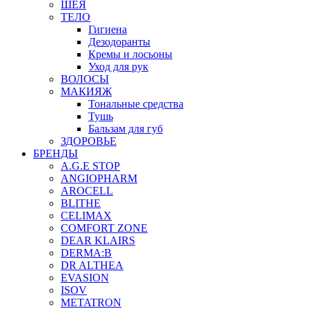
ШЕЯ
ТЕЛО
Гигиена
Дезодоранты
Кремы и лосьоны
Уход для рук
ВОЛОСЫ
МАКИЯЖ
Тональные средства
Тушь
Бальзам для губ
ЗДОРОВЬЕ
БРЕНДЫ
A.G.E STOP
ANGIOPHARM
AROCELL
BLITHE
CELIMAX
COMFORT ZONE
DEAR KLAIRS
DERMA:B
DR ALTHEA
EVASION
ISOV
METATRON