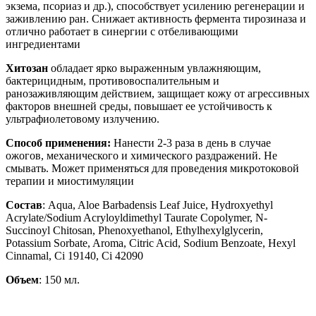
экзема, псориаз и др.), способствует усилению регенерации и
заживлению ран. Снижает активность фермента тирозиназа и
отлично работает в синергии с отбеливающими
ингредиентами
Хитозан
обладает ярко выраженным увлажняющим,
бактерицидным, противовоспалительным и
ранозаживляющим действием, защищает кожу от агрессивных
факторов внешней среды, повышает ее устойчивость к
ультрафиолетовому излучению.
Способ применения:
Нанести 2-3 раза в день в случае
ожогов, механического и химического раздражений. Не
смывать. Может применяться для проведения микротоковой
терапии и миостимуляции
Состав
: Aqua, Aloe Barbadensis Leaf Juice, Hydroxyethyl
Acrylate/Sodium Acryloyldimethyl Taurate Copolymer, N-
Succinoyl Chitosan, Phenoxyethanol, Ethylhexylglycerin,
Potassium Sorbate, Aroma, Citric Acid, Sodium Benzoate, Hexyl
Cinnamal, Ci 19140, Ci 42090
Объем
: 150 мл.