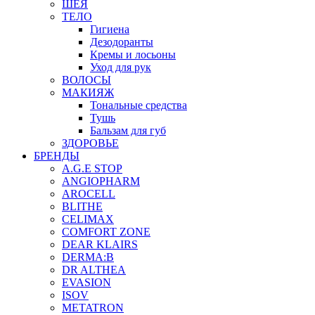
ШЕЯ
ТЕЛО
Гигиена
Дезодоранты
Кремы и лосьоны
Уход для рук
ВОЛОСЫ
МАКИЯЖ
Тональные средства
Тушь
Бальзам для губ
ЗДОРОВЬЕ
БРЕНДЫ
A.G.E STOP
ANGIOPHARM
AROCELL
BLITHE
CELIMAX
COMFORT ZONE
DEAR KLAIRS
DERMA:B
DR ALTHEA
EVASION
ISOV
METATRON