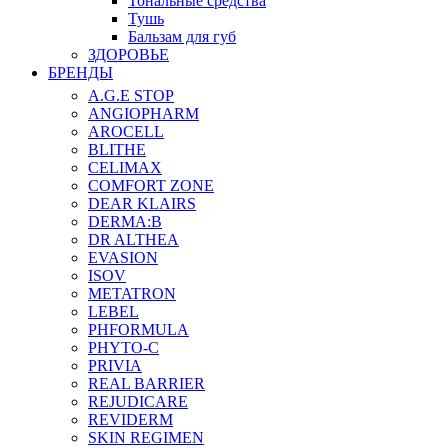
Тональные средства
Тушь
Бальзам для губ
ЗДОРОВЬЕ
БРЕНДЫ
A.G.E STOP
ANGIOPHARM
AROCELL
BLITHE
CELIMAX
COMFORT ZONE
DEAR KLAIRS
DERMA:B
DR ALTHEA
EVASION
ISOV
METATRON
LEBEL
PHFORMULA
PHYTO-C
PRIVIA
REAL BARRIER
REJUDICARE
REVIDERM
SKIN REGIMEN