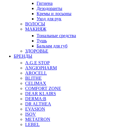
Гигиена
Дезодоранты
Кремы и лосьоны
Уход для рук
ВОЛОСЫ
МАКИЯЖ
Тональные средства
Тушь
Бальзам для губ
ЗДОРОВЬЕ
БРЕНДЫ
A.G.E STOP
ANGIOPHARM
AROCELL
BLITHE
CELIMAX
COMFORT ZONE
DEAR KLAIRS
DERMA:B
DR ALTHEA
EVASION
ISOV
METATRON
LEBEL