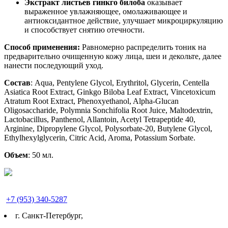
Экстракт листьев гинкго билоба
оказывает
выраженное увлажняющее, омолаживающее и
антиоксидантное действие, улучшает микроциркуляцию
и способствует снятию отечности.
Способ применения:
Равномерно распределить тоник на
предварительно очищенную кожу лица, шеи и декольте, далее
нанести последующий уход.
Состав
: Aqua, Pentylene Glycol, Erythritol, Glycerin, Centella
Asiatica Root Extract, Ginkgo Biloba Leaf Еxtract, Vincetoxicum
Atratum Root Extract, Phenoxyethanol, Alpha-Glucan
Oligosaccharide, Polymnia Sonchifolia Root Juice, Maltodextrin,
Lactobacillus, Panthenol, Allantoin, Acetyl Tetrapeptide 40,
Arginine, Dipropylene Glycol, Polysorbatе-20, Butylene Glycol,
Ethylhexylglycerin, Citric Acid, Aroma, Potassium Sorbate.
Объем
: 50 мл.
+7 (953) 340-5287
г. Cанкт-Петербург,