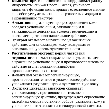
Комплекс пре- и постбиотиков
поддерживает работу
микробиоты, снижает рост C. acnes, усиливает
защитные функции кожи, придает естественное сияние,
способствует уменьшению поверхностных морщин и
выравниванию текстуры.
Аллантоин
нормализует процесс ороговения кожи,
обладает успокаивающим, заживляющим и
увлажняющим действием, ускоряет регенерацию и
оказывает противовоспалительное действие.
Эритрол
оказывает выраженное увлажняющее
действие, слегка охлаждает кожу, возвращая ее
оптимальный уровень чувствительности.
Растительный экстракт корня ластовеня
черноватого
снимает покраснение и зуд, оказывает
выраженное успокаивающее и противовоспалительное
действие за счет снижения выработки
провоспалительных цитокинов.
Д-пантенол
оказывает регенерирующее,
противовоспалительное и увлажняющее действие,
успокаивает раздраженную и чувствительную кожу.
Экстракт центеллы азиатской
оказывает
успокаивающее, противовоспалительное и
регенерирующее действие, предупреждает образование
застойных следов постакне и рубцов, увлажняет кожу и
усиливает синтез коллагена и гиалуроновой кислоты.