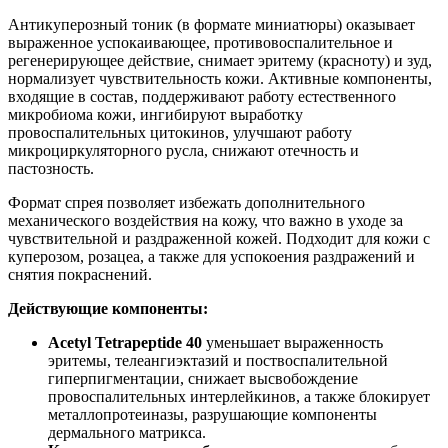
Антикуперозный тоник (в формате миниатюры) оказывает
выраженное успокаивающее, противовоспалительное и
регенерирующее действие, снимает эритему (красноту) и зуд,
нормализует чувствительность кожи. Активные компоненты,
входящие в состав, поддерживают работу естественного
микробиома кожи, ингибируют выработку
провоспалительных цитокинов, улучшают работу
микроциркуляторного русла, снижают отечность и
пастозность.
Формат спрея позволяет избежать дополнительного
механического воздействия на кожу, что важно в уходе за
чувствительной и раздраженной кожей. Подходит для кожи с
куперозом, розацеа, а также для успокоения раздражений и
снятия покраснений.
Действующие компоненты:
Acetyl Tetrapeptide 40
уменьшает выраженность
эритемы, телеангиэктазий и поствоспалительной
гиперпигментации, снижает высвобождение
провоспалительных интерлейкинов, а также блокирует
металлопротеиназы, разрушающие компоненты
дермального матрикса.