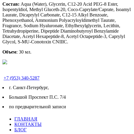
Состав:
Aqua (Water), Glycerin, C12-20 Acid PEG-8 Ester,
Isopentyldiol, Methyl Gluceth-20, Coco-Caprylate/Caprate, Isoamyl
Laurate, Dicaprylyl Carbonate, C12-15 Alkyl Benzoate,
Phenoxyethanol, Ammonium Polyacryloyldimethyl Taurate,
Fragrance, Sodium Hyaluronate, Ethylhexylglycerin, Lecithin,
Tetrahydropiperine, Dipeptide Diaminobutyroyl Benzylamide
Diacetate, Acetyl Hexapeptide-8, Acetyl Octapeptide-3, Caprylyl
Glycol, S-MU-Conotoxin CNIIIC.
Объем
: 30 мл.
+7 (953) 340-5287
г. Cанкт-Петербург,
Большой Проспект П.С. 7/4
по предварительной записи
ГЛАВНАЯ
КОНТАКТЫ
БЛОГ