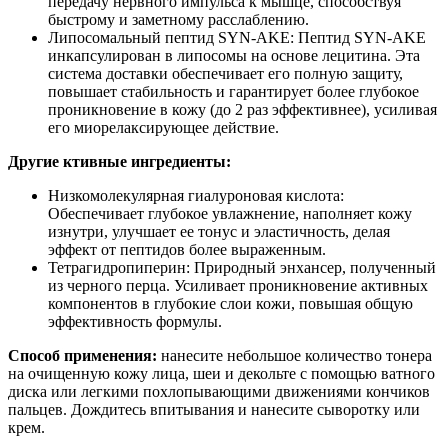
передачу нервного импульса к мышце, способствуя
быстрому и заметному расслаблению.
Липосомальный пептид SYN-AKE: Пептид SYN-AKE
инкапсулирован в липосомы на основе лецитина. Эта
система доставки обеспечивает его полную защиту,
повышает стабильность и гарантирует более глубокое
проникновение в кожу (до 2 раз эффективнее), усиливая
его миорелаксирующее действие.
Другие ктивные ингредиенты:
Низкомолекулярная гиалуроновая кислота:
Обеспечивает глубокое увлажнение, наполняет кожу
изнутри, улучшает ее тонус и эластичность, делая
эффект от пептидов более выраженным.
Тетрагидропиперин: Природный энхансер, полученный
из черного перца. Усиливает проникновение активных
компонентов в глубокие слои кожи, повышая общую
эффективность формулы.
Способ применения:
нанесите небольшое количество тонера
на очищенную кожу лица, шеи и декольте с помощью ватного
диска или легкими похлопывающими движениями кончиков
пальцев. Дождитесь впитывания и нанесите сыворотку или
крем.