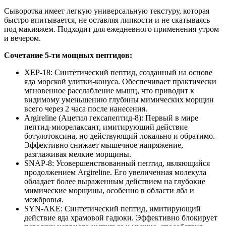
Сыворотка имеет легкую универсальную текстуру, которая
быстро впитывается, не оставляя липкости и не скатываясь
под макияжем. Подходит для ежедневного применения утром
и вечером.
Сочетание 5-ти мощных пептидов:
XEP-18: Синтетический пептид, созданный на основе
яда морской улитки-конуса. Обеспечивает практически
мгновенное расслабление мышц, что приводит к
видимому уменьшению глубины мимических морщин
всего через 2 часа после нанесения.
Argireline (Ацетил гексапептид-8): Первый в мире
пептид-миорелаксант, имитирующий действие
ботулотоксина, но действующий локально и обратимо.
Эффективно снижает мышечное напряжение,
разглаживая мелкие морщины.
SNAP-8: Усовершенствованный пептид, являющийся
продолжением Argireline. Его увеличенная молекула
обладает более выраженным действием на глубокие
мимические морщины, особенно в области лба и
межбровья.
SYN-AKE: Синтетический пептид, имитирующий
действие яда храмовой гадюки. Эффективно блокирует