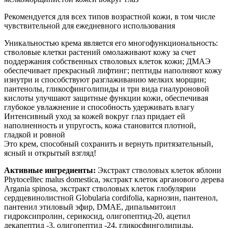
Рекомендуется для всех типов возрастной кожи, в том числе
чувствительной для ежедневного использования
Уникальностью крема является его многофункциональность:
стволовые клетки растений омолаживают кожу за счет
поддержания собственных стволовых клеток кожи; ДМАЭ
обеспечивает прекрасный лифтинг; пептиды наполняют кожу
изнутри и способствуют разглаживанию мелких морщин;
пантенолы, гликосфинголипиды и три вида гиалуроновой
кислоты улучшают защитные функции кожи, обеспечивая
глубокое увлажнение и способность удерживать влагу
Интенсивный уход за кожей вокруг глаз придает ей
наполненность и упругость, кожа становится плотной,
гладкой и ровной
Это крем, способный сохранить и вернуть притязательный,
ясный и открытый взгляд!
Активные ингредиенты:
Экстракт стволовых клеток яблони
Phytocelltec malus domestica, экстракт клеток арганового дерева
Argania spinosa, экстракт стволовых клеток глобулярии
сердцевинолистной Globularia cordifolia, карнозин, пантенол,
пантенил этиловый эфир, DMAE, дипальмитоил
гидроксипролин, серикосид, олигопептид-20, ацетил
декапептид -3, олигопептид -24, гликосфинголипиды,