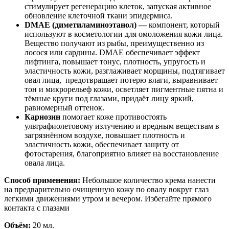
стимулирует регенерацию клеток, запуская активное
обновление клеточной ткани эпидермиса.
DMAE (диметиламиноэтанол) —
компонент, который
используют в косметологии для омоложения кожи лица.
Вещество получают из рыбы, преимущественно из
лосося или сардины. DMAE обеспечивает эффект
лифтинга, повышает тонус, плотность, упругость и
эластичность кожи, разглаживает морщины, подтягивает
овал лица, предотвращает потерю влаги, выравнивает
тон и микрорельеф кожи, осветляет пигментные пятна и
тёмные круги под глазами, придаёт лицу яркий,
равномерный оттенок.
Карнозин
помогает коже противостоять
ультрафиолетовому излучению и вредным веществам в
загрязнённом воздухе, повышает плотность и
эластичность кожи, обеспечивает защиту от
фотостарения, благоприятно влияет на восстановление
овала лица.
Способ применения:
Небольшое количество крема нанести
на предварительно очищенную кожу по овалу вокруг глаз
легкими движениями утром и вечером. Избегайте прямого
контакта с глазами
Объём:
20 мл.