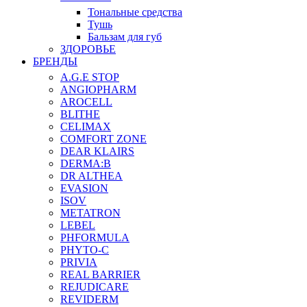
Тональные средства
Тушь
Бальзам для губ
ЗДОРОВЬЕ
БРЕНДЫ
A.G.E STOP
ANGIOPHARM
AROCELL
BLITHE
CELIMAX
COMFORT ZONE
DEAR KLAIRS
DERMA:B
DR ALTHEA
EVASION
ISOV
METATRON
LEBEL
PHFORMULA
PHYTO-C
PRIVIA
REAL BARRIER
REJUDICARE
REVIDERM