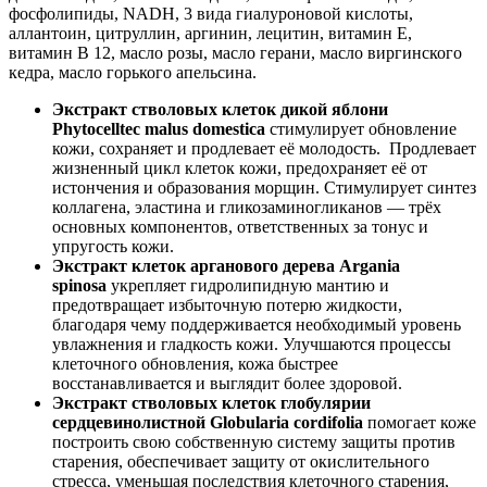
фосфолипиды, NADH, 3 вида гиалуроновой кислоты,
аллантоин, цитруллин, аргинин, лецитин, витамин Е,
витамин В 12, масло розы, масло герани, масло виргинского
кедра, масло горького апельсина.
Экстракт стволовых клеток дикой яблони
Phytocelltec malus domestica
стимулирует обновление
кожи, сохраняет и продлевает её молодость. Продлевает
жизненный цикл клеток кожи, предохраняет её от
истончения и образования морщин. Стимулирует синтез
коллагена, эластина и гликозаминогликанов — трёх
основных компонентов, ответственных за тонус и
упругость кожи.
Экстракт клеток арганового дерева Argania
spinosa
укрепляет гидролипидную мантию и
предотвращает избыточную потерю жидкости,
благодаря чему поддерживается необходимый уровень
увлажнения и гладкость кожи. Улучшаются процессы
клеточного обновления, кожа быстрее
восстанавливается и выглядит более здоровой.
Экстракт стволовых клеток глобулярии
сердцевинолистной Globularia cordifolia
помогает коже
построить свою собственную систему защиты против
старения, обеспечивает защиту от окислительного
стресса, уменьшая последствия клеточного старения,