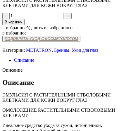
ЭМУЛЬСИЯ С РАСТИТЕЛЬНЫМИ СТВОЛОВЫМИ
КЛЕТКАМИ ДЛЯ КОЖИ ВОКРУГ ГЛАЗ
Количество
товара
В корзину
МТ
в избранное
Удалить из избранного
METATRON
в избранное
STEM
ПОДОБРАТЬ УХОД С КОСМЕТОЛОГОМ
EYE
CREAM
Категории:
METATRON
,
Бренды
,
Уход для глаз
Описание
Описание
Описание
ЭМУЛЬСИЯ С РАСТИТЕЛЬНЫМИ СТВОЛОВЫМИ
КЛЕТКАМИ ДЛЯ КОЖИ ВОКРУГ ГЛАЗ
ОМОЛОЖЕНИЕ РАСТИТЕЛЬНЫМИ СТВОЛОВЫМИ
КЛЕТКАМИ
Идеальное средство ухода за сухой, истонченной,
мелкоморщинистой кожей вокруг глаз