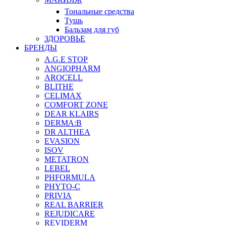
Тональные средства
Тушь
Бальзам для губ
ЗДОРОВЬЕ
БРЕНДЫ
A.G.E STOP
ANGIOPHARM
AROCELL
BLITHE
CELIMAX
COMFORT ZONE
DEAR KLAIRS
DERMA:B
DR ALTHEA
EVASION
ISOV
METATRON
LEBEL
PHFORMULA
PHYTO-C
PRIVIA
REAL BARRIER
REJUDICARE
REVIDERM