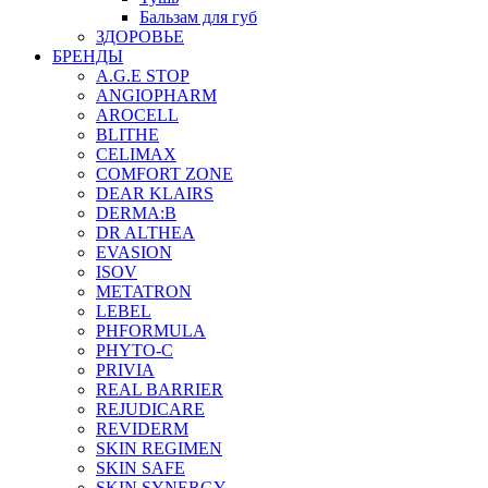
Бальзам для губ
ЗДОРОВЬЕ
БРЕНДЫ
A.G.E STOP
ANGIOPHARM
AROCELL
BLITHE
CELIMAX
COMFORT ZONE
DEAR KLAIRS
DERMA:B
DR ALTHEA
EVASION
ISOV
METATRON
LEBEL
PHFORMULA
PHYTO-C
PRIVIA
REAL BARRIER
REJUDICARE
REVIDERM
SKIN REGIMEN
SKIN SAFE
SKIN SYNERGY