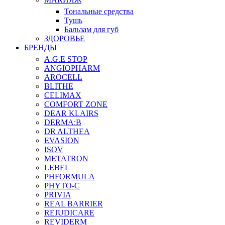
Тональные средства
Тушь
Бальзам для губ
ЗДОРОВЬЕ
БРЕНДЫ
A.G.E STOP
ANGIOPHARM
AROCELL
BLITHE
CELIMAX
COMFORT ZONE
DEAR KLAIRS
DERMA:B
DR ALTHEA
EVASION
ISOV
METATRON
LEBEL
PHFORMULA
PHYTO-C
PRIVIA
REAL BARRIER
REJUDICARE
REVIDERM