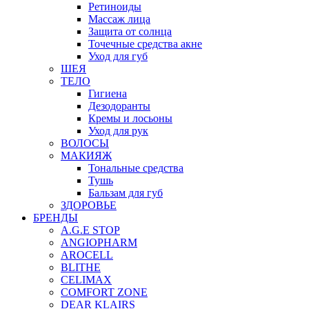
Ретиноиды
Массаж лица
Защита от солнца
Точечные средства акне
Уход для губ
ШЕЯ
ТЕЛО
Гигиена
Дезодоранты
Кремы и лосьоны
Уход для рук
ВОЛОСЫ
МАКИЯЖ
Тональные средства
Тушь
Бальзам для губ
ЗДОРОВЬЕ
БРЕНДЫ
A.G.E STOP
ANGIOPHARM
AROCELL
BLITHE
CELIMAX
COMFORT ZONE
DEAR KLAIRS