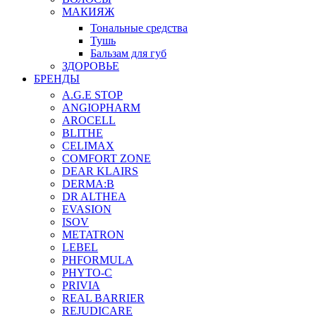
МАКИЯЖ
Тональные средства
Тушь
Бальзам для губ
ЗДОРОВЬЕ
БРЕНДЫ
A.G.E STOP
ANGIOPHARM
AROCELL
BLITHE
CELIMAX
COMFORT ZONE
DEAR KLAIRS
DERMA:B
DR ALTHEA
EVASION
ISOV
METATRON
LEBEL
PHFORMULA
PHYTO-C
PRIVIA
REAL BARRIER
REJUDICARE