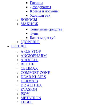
Гигиена
Дезодоранты
Кремы и лосьоны
Уход для рук
ВОЛОСЫ
МАКИЯЖ
Тональные средства
Тушь
Бальзам для губ
ЗДОРОВЬЕ
БРЕНДЫ
A.G.E STOP
ANGIOPHARM
AROCELL
BLITHE
CELIMAX
COMFORT ZONE
DEAR KLAIRS
DERMA:B
DR ALTHEA
EVASION
ISOV
METATRON
LEBEL