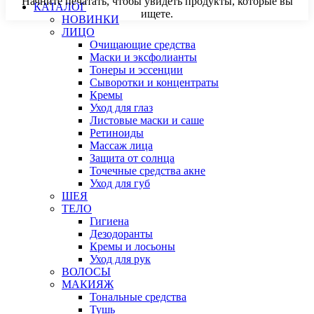
Начните печатать, чтобы увидеть продукты, которые вы
КАТАЛОГ
ищете.
НОВИНКИ
ЛИЦО
Очищающие средства
Маски и эксфолианты
Тонеры и эссенции
Сыворотки и концентраты
Кремы
Уход для глаз
Листовые маски и саше
Ретиноиды
Массаж лица
Защита от солнца
Точечные средства акне
Уход для губ
ШЕЯ
ТЕЛО
Гигиена
Дезодоранты
Кремы и лосьоны
Уход для рук
ВОЛОСЫ
МАКИЯЖ
Тональные средства
Тушь