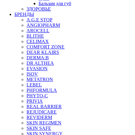
Бальзам для губ
ЗДОРОВЬЕ
БРЕНДЫ
A.G.E STOP
ANGIOPHARM
AROCELL
BLITHE
CELIMAX
COMFORT ZONE
DEAR KLAIRS
DERMA:B
DR ALTHEA
EVASION
ISOV
METATRON
LEBEL
PHFORMULA
PHYTO-C
PRIVIA
REAL BARRIER
REJUDICARE
REVIDERM
SKIN REGIMEN
SKIN SAFE
SKIN SYNERGY