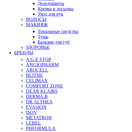
Дезодоранты
Кремы и лосьоны
Уход для рук
ВОЛОСЫ
МАКИЯЖ
Тональные средства
Тушь
Бальзам для губ
ЗДОРОВЬЕ
БРЕНДЫ
A.G.E STOP
ANGIOPHARM
AROCELL
BLITHE
CELIMAX
COMFORT ZONE
DEAR KLAIRS
DERMA:B
DR ALTHEA
EVASION
ISOV
METATRON
LEBEL
PHFORMULA