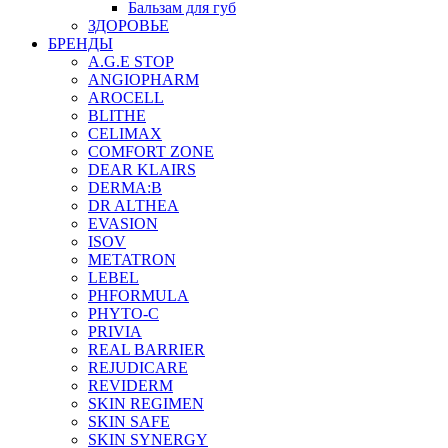
Бальзам для губ
ЗДОРОВЬЕ
БРЕНДЫ
A.G.E STOP
ANGIOPHARM
AROCELL
BLITHE
CELIMAX
COMFORT ZONE
DEAR KLAIRS
DERMA:B
DR ALTHEA
EVASION
ISOV
METATRON
LEBEL
PHFORMULA
PHYTO-C
PRIVIA
REAL BARRIER
REJUDICARE
REVIDERM
SKIN REGIMEN
SKIN SAFE
SKIN SYNERGY