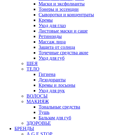
Маски и эксфолианты
Тонеры и эссенции
Сыворотки и концентраты
Кремы
Уход для глаз
Листовые маски и саше
Ретиноиды
Массаж лица
Защита от солнца
Точечные средства акне
Уход для губ
ШЕЯ
ТЕЛО
Гигиена
Дезодоранты
Кремы и лосьоны
Уход для рук
ВОЛОСЫ
МАКИЯЖ
Тональные средства
Тушь
Бальзам для губ
ЗДОРОВЬЕ
БРЕНДЫ
A.G.E STOP