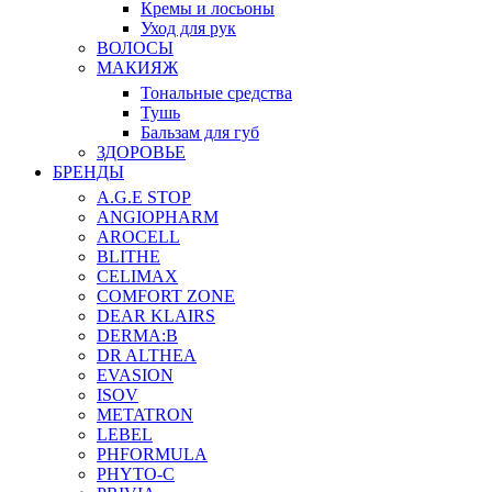
Кремы и лосьоны
Уход для рук
ВОЛОСЫ
МАКИЯЖ
Тональные средства
Тушь
Бальзам для губ
ЗДОРОВЬЕ
БРЕНДЫ
A.G.E STOP
ANGIOPHARM
AROCELL
BLITHE
CELIMAX
COMFORT ZONE
DEAR KLAIRS
DERMA:B
DR ALTHEA
EVASION
ISOV
METATRON
LEBEL
PHFORMULA
PHYTO-C