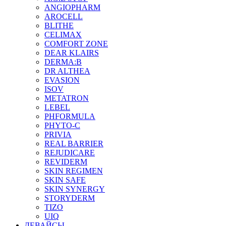
ANGIOPHARM
AROCELL
BLITHE
CELIMAX
COMFORT ZONE
DEAR KLAIRS
DERMA:B
DR ALTHEA
EVASION
ISOV
METATRON
LEBEL
PHFORMULA
PHYTO-C
PRIVIA
REAL BARRIER
REJUDICARE
REVIDERM
SKIN REGIMEN
SKIN SAFE
SKIN SYNERGY
STORYDERM
TIZO
UIQ
ДЕВАЙСЫ